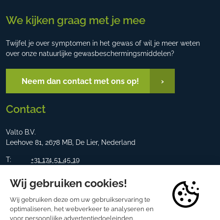
We kijken graag met je mee
Twijfel je over symptomen in het gewas of wil je meer weten
over onze natuurlijke gewasbeschermingsmiddelen?
Neem dan contact met ons op!
Contact
Valto B.V.
Leehove 81, 2678 MB, De Lier, Nederland
T:
+31 174 51 45 19
E:
info@valto.nl
LinkedIn
Instagram
Facebook