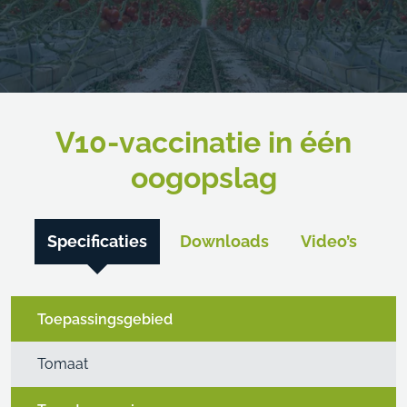
V10-vaccinatie in één
oogopslag
Specificaties
Downloads
Video’s
Toepassingsgebied
Tomaat