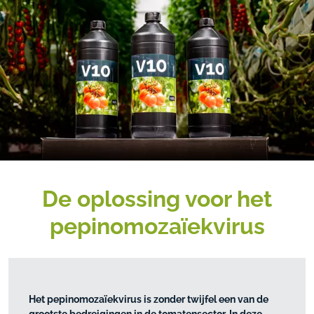
De oplossing voor het
pepinomozaïekvirus
Het pepinomozaïekvirus is zonder twijfel een van de
grootste bedreigingen in de tomatensector. In deze