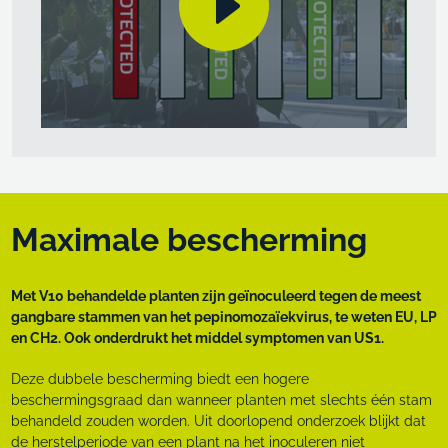
Maximale bescherming
Met V10 behandelde planten zijn geïnoculeerd tegen de meest
gangbare stammen van het pepinomozaïekvirus, te weten EU, LP
en CH2. Ook onderdrukt het middel symptomen van US1.
Deze dubbele bescherming biedt een hogere
beschermingsgraad dan wanneer planten met slechts één stam
behandeld zouden worden. Uit doorlopend onderzoek blijkt dat
de herstelperiode van een plant na het inoculeren niet