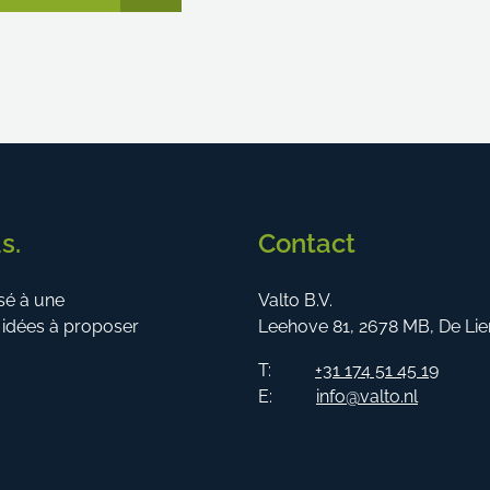
s.
Contact
sé à une
Valto B.V.
idées à proposer
Leehove 81, 2678 MB, De Lie
T:
+31 174 51 45 19
E:
info@valto.nl