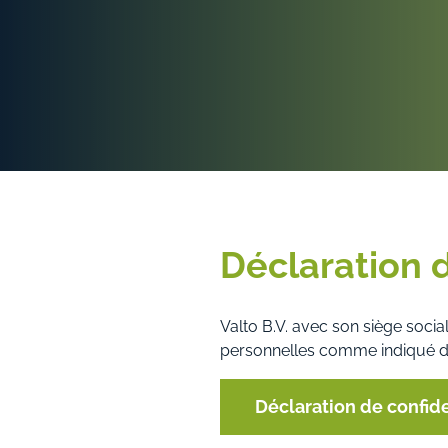
Déclaration d
Valto B.V. avec son siège soci
personnelles comme indiqué d
Déclaration de confide